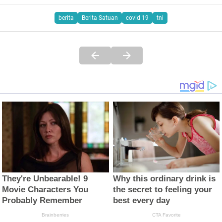
berita
Berita Satuan
covid 19
tni