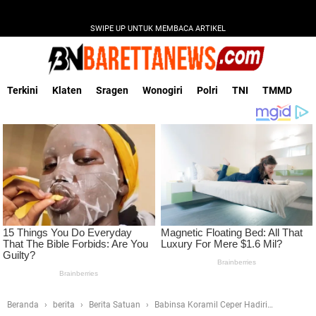
SWIPE UP UNTUK MEMBACA ARTIKEL
Terkini
Klaten
Sragen
Wonogiri
Polri
TNI
TMMD
Beranda
berita
Berita Satuan
Babinsa Koramil Ceper Hadiri