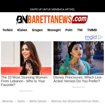
SWIPE UP UNTUK MEMBACA ARTIKEL
Terkini
Klaten
Sragen
Wonogiri
Polri
TNI
TMMD
Beranda
berita
Berita Satuan
Babinsa dan Bhabinkamtibmas Wedi