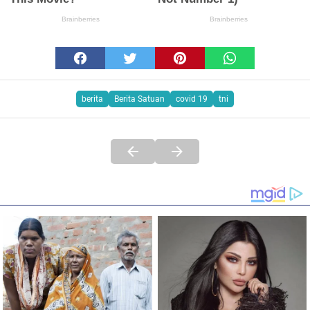
berita
Berita Satuan
covid 19
tni