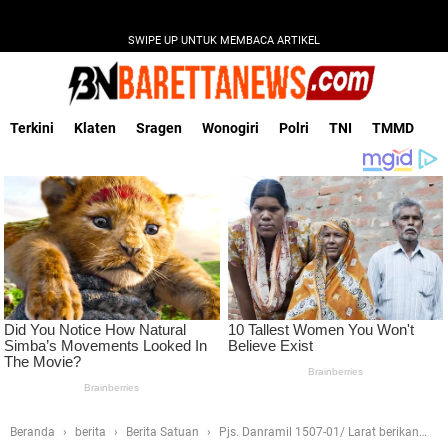
SWIPE UP UNTUK MEMBACA ARTIKEL
Terkini
Klaten
Sragen
Wonogiri
Polri
TNI
TMMD
Beranda
berita
Berita Satuan
Pjs. Danramil 1507-01/ Larat berikan