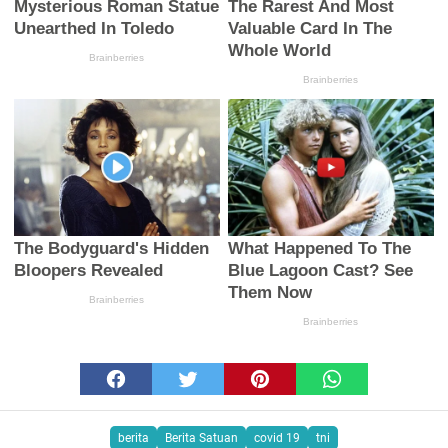
berita
Berita Satuan
covid 19
tni