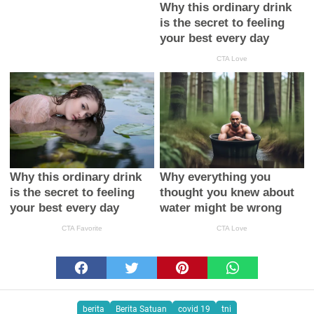
berita
Berita Satuan
covid 19
tni