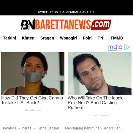
SWIPE UP UNTUK MEMBACA ARTIKEL
Terkini
Klaten
Sragen
Wonogiri
Polri
TNI
TMMD
Beranda
berita
Berita Satuan
Menunjang Kebutuhan Sehari Hari,