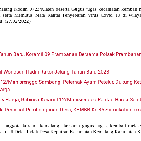
malang Kodim 0723/Klaten beserta Gugus tugas kecamatan kembali me
 serta Memutus Mata Rantai Penyebaran Virus Covid 19 di wila
u ,(27/02/2022)
 Tahun Baru, Koramil 09 Prambanan Bersama Polsek Prambanan
il Wonosari Hadiri Rakor Jelang Tahun Baru 2023
 12/Manisrenggo Sambangi Peternak Ayam Petelur, Dukung K
arga
itas Harga, Babinsa Koramil 12/Manisrenggo Pantau Harga Sem
mda Percepat Pembangunan Desa, KBMKB Ke-35 Somokaton Res
 anggota koramil kemalang bersama gugus tugas, kembali melaksa
pat di Jl Deles Indah Desa Keputran Kecamatan Kemalang Kabupaten Kl