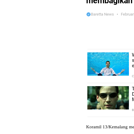
membagikan
Baretta News
Februar
Koramil 13/Kemalang me