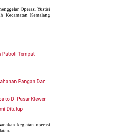
nggelar Operasi Yustisi
yah Kecamatan Kemalang
 Patroli Tempat
etahanan Pangan Dan
bako Di Pasar Klewer
mi Ditutup
nakan kegiatan operasi
aten.