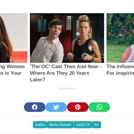
berita
Berita Satuan
covid 19
tni