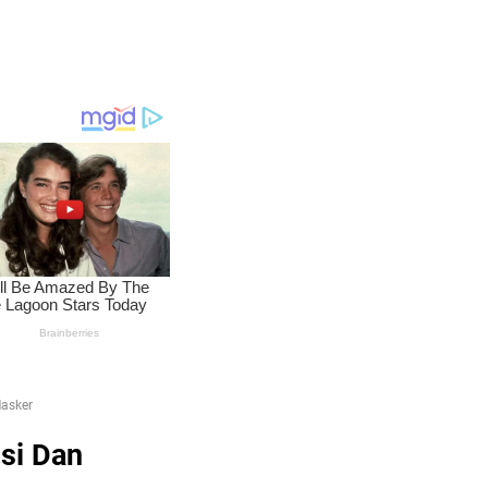
asker
si Dan