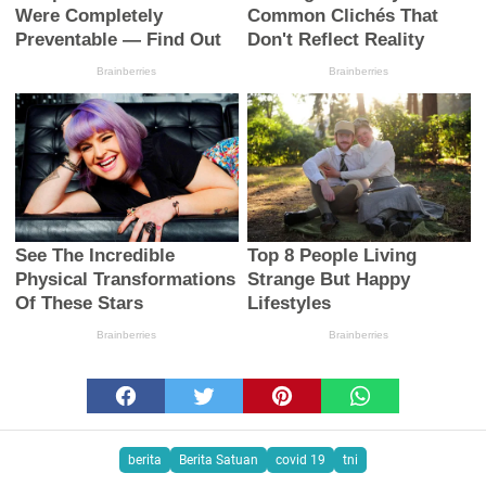
berita
Berita Satuan
covid 19
tni