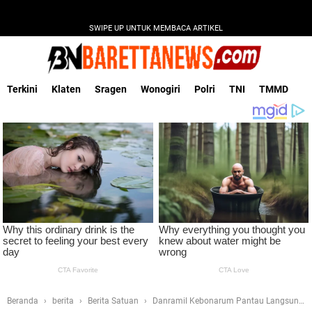
SWIPE UP UNTUK MEMBACA ARTIKEL
Terkini
Klaten
Sragen
Wonogiri
Polri
TNI
TMMD
Beranda
berita
Berita Satuan
Danramil Kebonarum Pantau Langsung