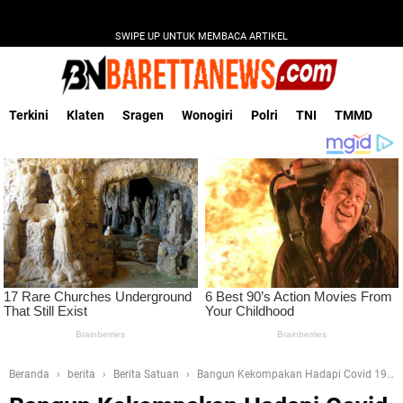
SWIPE UP UNTUK MEMBACA ARTIKEL
Terkini
Klaten
Sragen
Wonogiri
Polri
TNI
TMMD
Beranda
berita
Berita Satuan
Bangun Kekompakan Hadapi Covid 19
Babinsa Polanharjo Berembuk Dengan Warga