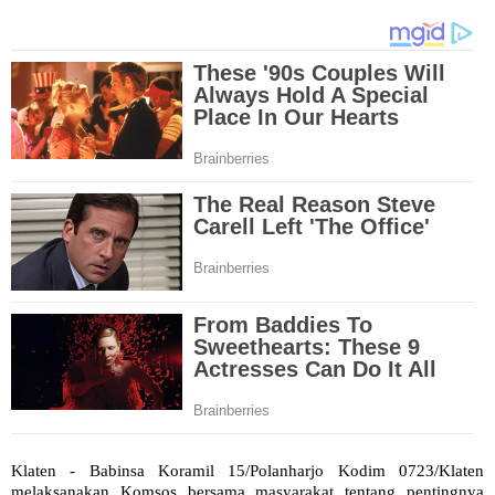
Klaten - Babinsa Koramil 15/Polanharjo Kodim 0723/Klaten
melaksanakan Komsos bersama masyarakat tentang pentingnya