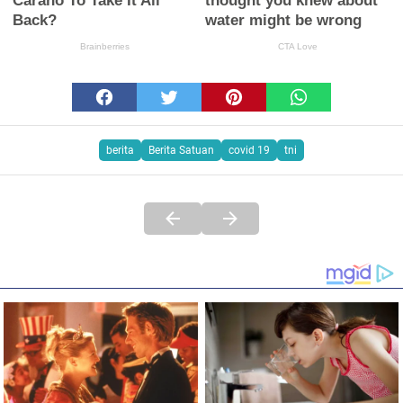
berita
Berita Satuan
covid 19
tni