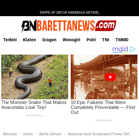
SWIPE UP UNTUK MEMBACA ARTIKEL
Terkini
Klaten
Sragen
Wonogiri
Polri
TNI
TMMD
Beranda
berita
Berita Satuan
BabinsaCeper Sosialisasi Prokes 5M