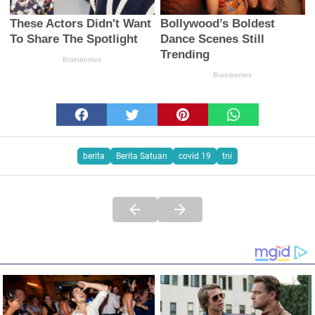
berita
Berita Satuan
covid 19
tni