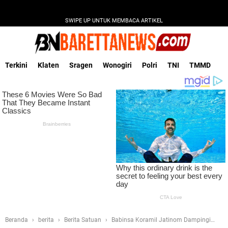
SWIPE UP UNTUK MEMBACA ARTIKEL
Terkini
Klaten
Sragen
Wonogiri
Polri
TNI
TMMD
Beranda
berita
Berita Satuan
Babinsa Koramil Jatinom Dampingi