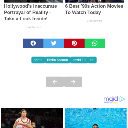
berita
Berita Satuan
covid 19
tni