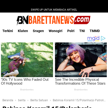
SWIPE UP UNTUK MEMBACA ARTIKEL
Terkini
Klaten
Sragen
Wonogiri
Polri
TNI
TMMD
Beranda
berita
Berita Satuan
Babinsa Koramil 15/Polanharjo Patroli
Wilayah Ke Obyek Wisata Desa Binaan