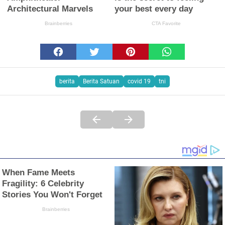
berita
Berita Satuan
covid 19
tni