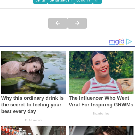
berita
Berita Satuan
covid 19
tni