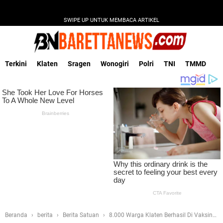
SWIPE UP UNTUK MEMBACA ARTIKEL
Terkini
Klaten
Sragen
Wonogiri
Polri
TNI
TMMD
Beranda
berita
Berita Satuan
8.000 Warga Klaten Berhasil Di Vaksin