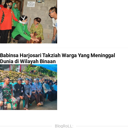
Babinsa Harjosari Takziah Warga Yang Meninggal
Dunia di Wilayah Binaan
BlogRoLL: