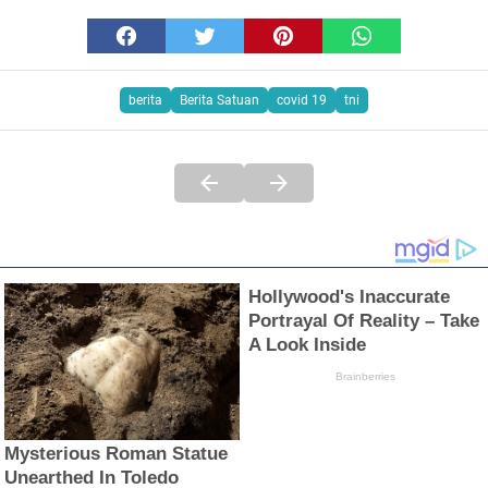
berita
Berita Satuan
covid 19
tni