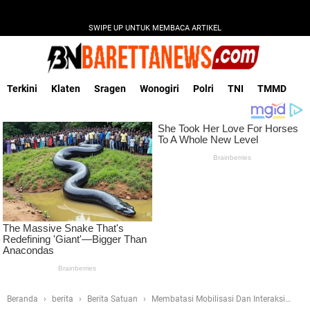
SWIPE UP UNTUK MEMBACA ARTIKEL
Terkini
Klaten
Sragen
Wonogiri
Polri
TNI
TMMD
Beranda
berita
Berita Satuan
Membatasi Mobilisasi Dan Interaksi