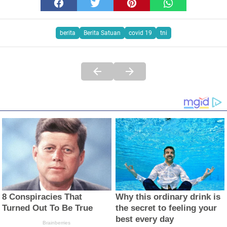
berita
Berita Satuan
covid 19
tni