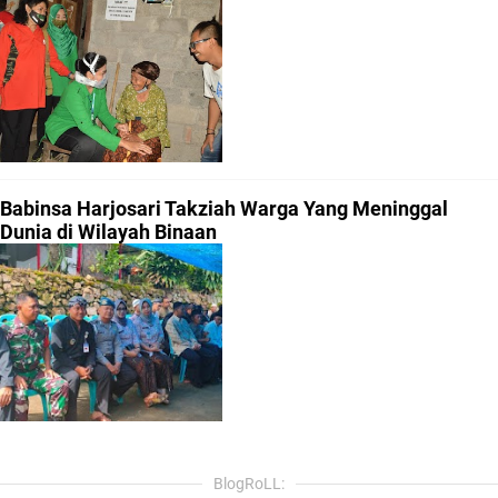
Babinsa Harjosari Takziah Warga Yang Meninggal
Dunia di Wilayah Binaan
BlogRoLL: