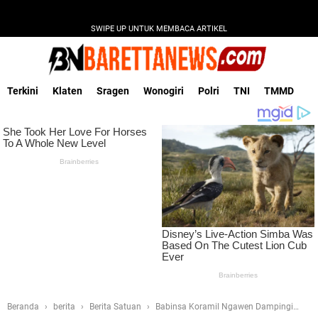
SWIPE UP UNTUK MEMBACA ARTIKEL
Terkini
Klaten
Sragen
Wonogiri
Polri
TNI
TMMD
Beranda
berita
Berita Satuan
Babinsa Koramil Ngawen Dampingi