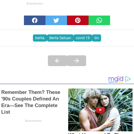
berita
Berita Satuan
covid 19
tni