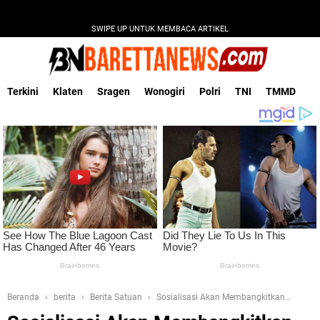
SWIPE UP UNTUK MEMBACA ARTIKEL
Terkini
Klaten
Sragen
Wonogiri
Polri
TNI
TMMD
Beranda
berita
Berita Satuan
Sosialisasi Akan Membangkitkan
Kesadaran Warga Patuhi Prokes