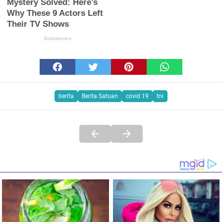
berita
Berita Satuan
covid 19
tni