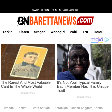
SWIPE UP UNTUK MEMBACA ARTIKEL
Terkini
Klaten
Sragen
Wonogiri
Polri
TNI
TMMD
Beranda
berita
Berita Satuan
Kerahkan Puluhan Anggota, Kodim