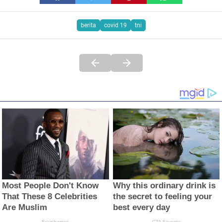
berita
covid 19
tni