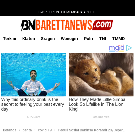
SWIPE UP UNTUK MEMBACA ARTIKEL
Terkini
Klaten
Sragen
Wonogiri
Polri
TNI
TMMD
Beranda
berita
covid 19
Peduli Sosial Babinsa Koramil 23/Ceper