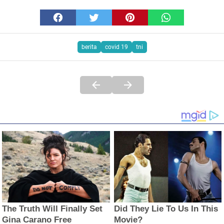
berita
covid 19
tni