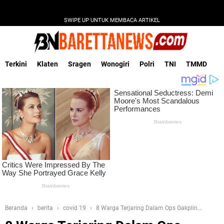
SWIPE UP UNTUK MEMBACA ARTIKEL
Terkini
Klaten
Sragen
Wonogiri
Polri
TNI
TMMD
Beranda
berita
covid 19
8 Warga Terjaring Dalam Ops Gakplin
Protkes, Yang Dilaksanakan Oleh Satgas Covid-19 Kecamatan Manyaran