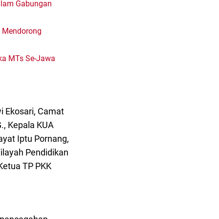
Malam Gabungan
a Mendorong
uka MTs Se-Jawa
i Ekosari, Camat
., Kepala KUA
ayat Iptu Pornang,
Wilayah Pendidikan
 Ketua TP PKK