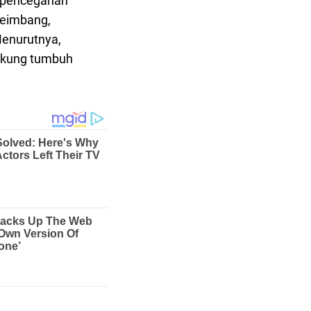
 pencegahan
seimbang,
Menurutnya,
ukung tumbuh