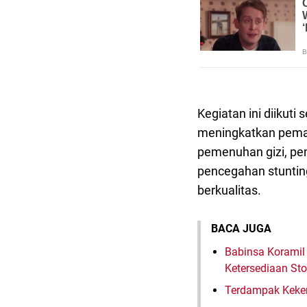
Kegiatan ini diikuti
meningkatkan pema
pemenuhan gizi, pe
pencegahan stunting
berkualitas.
BACA JUGA
Babinsa Koramil 
Ketersediaan St
Terdampak Keker