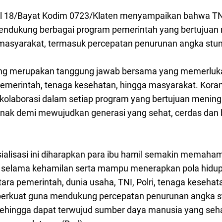
il 18/Bayat Kodim 0723/Klaten menyampaikan bahwa TNI
endukung berbagai program pemerintah yang bertujuan
 masyarakat, termasuk percepatan penurunan angka stun
ng merupakan tanggung jawab bersama yang memerlukan
pemerintah, tenaga kesehatan, hingga masyarakat. Koram
olaborasi dalam setiap program yang bertujuan meningk
nak demi mewujudkan generasi yang sehat, cerdas dan be
sialisasi ini diharapkan para ibu hamil semakin memaha
 selama kehamilan serta mampu menerapkan pola hidup
ntara pemerintah, dunia usaha, TNI, Polri, tenaga keseh
iperkuat guna mendukung percepatan penurunan angka st
sehingga dapat terwujud sumber daya manusia yang seha