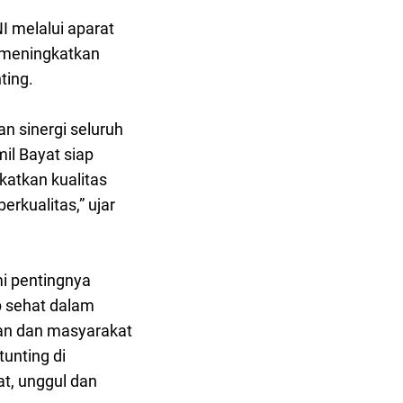
 melalui aparat
 meningkatkan
ting.
 sinergi seluruh
il Bayat siap
atkan kualitas
rkualitas,” ujar
mi pentingnya
 sehat dalam
atan dan masyarakat
unting di
t, unggul dan