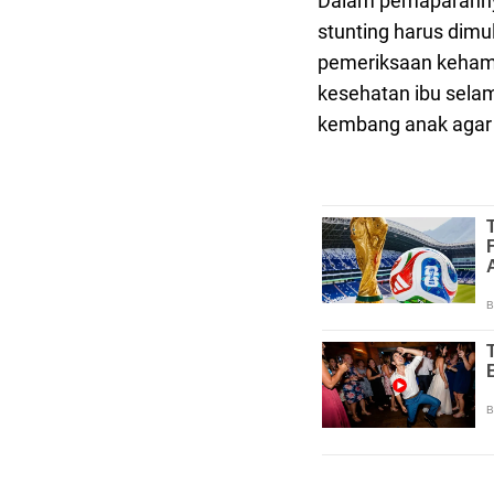
Dalam pemaparanny
stunting harus dimu
pemeriksaan kehamil
kesehatan ibu sela
kembang anak agar te