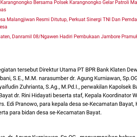
 Karangnongko Bersama Polsek Karangnongko Gelar Patroli 
mas
a Malangjiwan Resmi Ditutup, Perkuat Sinergi TNI Dan Pemd
esa
Klaten, Danramil 08/Ngawen Hadiri Pembukaan Jambore Pram
egiatan tersebut Direktur Utama PT BPR Bank Klaten Dew
ani, S.E., M.M. narasumber dr. Agung Kurniawan, Sp.OG
ifudin Zuhrianta, S.Ag., M.Pd.I., perwakilan Kapolsek B
yat dr. Rini Hidayati beserta staf, Kepala Koordinator 
s. Edi Pranowo, para kepala desa se-Kecamatan Bayat,
rta para bidan desa se-Kecamatan Bayat.