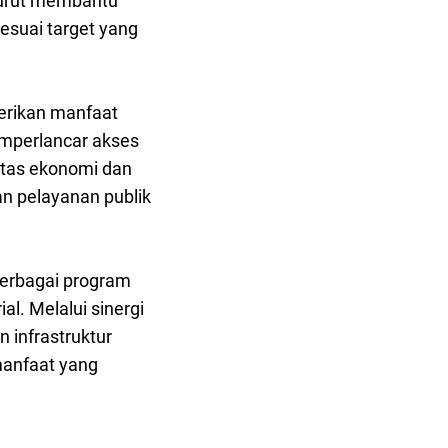
turut membantu
esuai target yang
rikan manfaat
emperlancar akses
itas ekonomi dan
n pelayanan publik
berbagai program
l. Melalui sinergi
 infrastruktur
manfaat yang