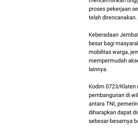
mencerminkan tingg
proses pekerjaan s
telah direncanakan.
Keberadaan Jembat
besar bagi masyara
mobilitas warga, je
mempermudah akses 
lainnya.
Kodim 0723/Klaten 
pembangunan di wila
antara TNI, pemerin
diharapkan dapat di
sebesar-besarnya b