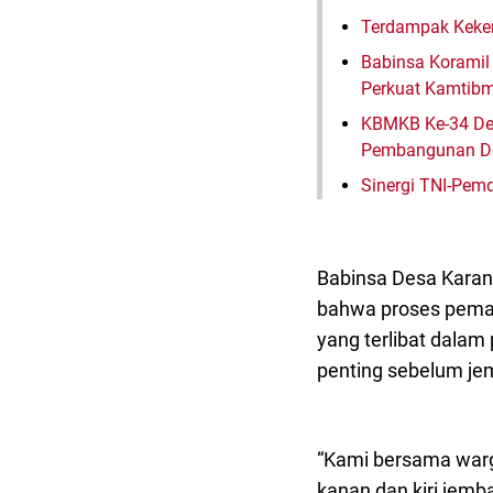
Terdampak Keker
Babinsa Koramil
Perkuat Kamtib
KBMKB Ke-34 Des
Pembangunan D
Sinergi TNI-Pe
Babinsa Desa Karan
bahwa proses pemas
yang terlibat dalam
penting sebelum jem
“Kami bersama warg
kanan dan kiri jemb