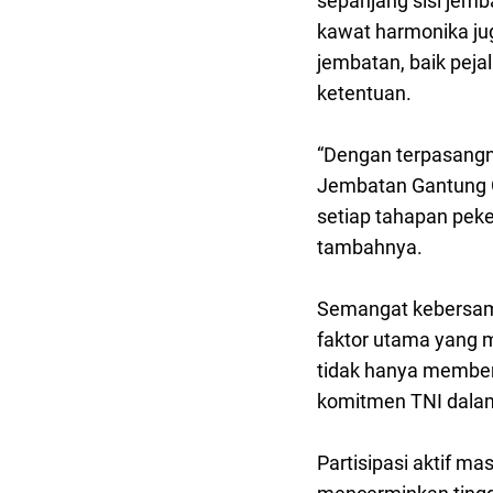
sepanjang sisi jem
kawat harmonika ju
jembatan, baik pej
ketentuan.
“Dengan terpasangn
Jembatan Gantung G
setiap tahapan peke
tambahnya.
Semangat kebersam
faktor utama yang 
tidak hanya member
komitmen TNI dalam
Partisipasi aktif 