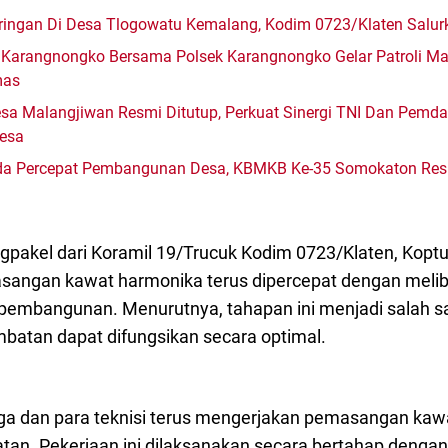
ingan Di Desa Tlogowatu Kemalang, Kodim 0723/Klaten Salurk
 Karangnongko Bersama Polsek Karangnongko Gelar Patroli 
mas
a Malangjiwan Resmi Ditutup, Perkuat Sinergi TNI Dan Pemd
esa
mda Percepat Pembangunan Desa, KBMKB Ke-35 Somokaton Res
gpakel dari Koramil 19/Trucuk Kodim 0723/Klaten, Kop
angan kawat harmonika terus dipercepat dengan melib
 pembangunan. Menurutnya, tahapan ini menjadi salah s
batan dapat difungsikan secara optimal.
a dan para teknisi terus mengerjakan pemasangan kawat
atan. Pekerjaan ini dilaksanakan secara bertahap dengan