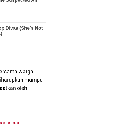
 bersama warga
n diharapkan mampu
aatkan oleh
emanusiaan