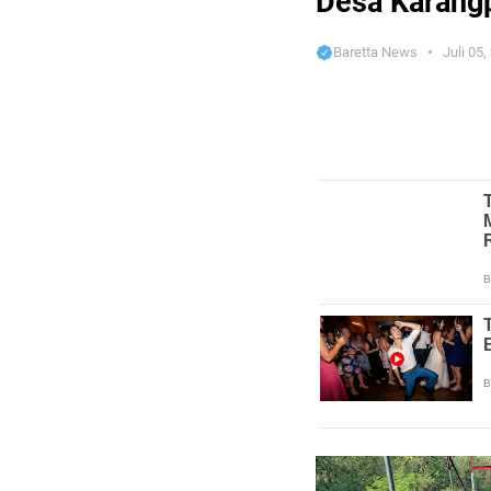
Desa Karangp
Baretta News
Juli 05,