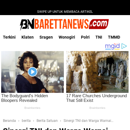
SWIPE UP UNTUK MEMBACA ARTIKEL
Terkini
Klaten
Sragen
Wonogiri
Polri
TNI
TMMD
Beranda
berita
Berita Satuan
Sinergi TNI dan Warga Warnai
Pemasangan Railing Jembatan Gantung Garuda Karangpakel