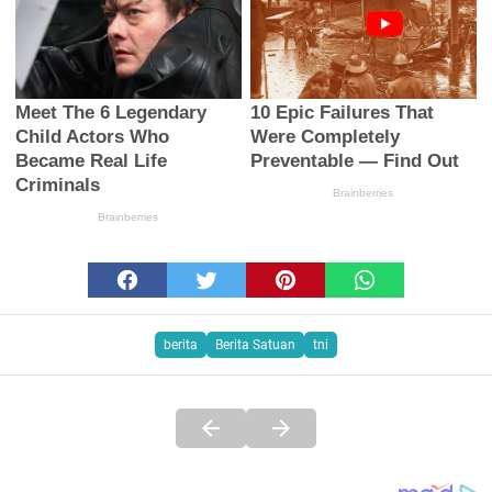
berita
Berita Satuan
tni