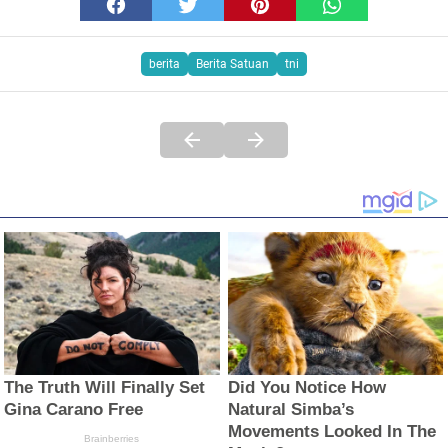
berita
Berita Satuan
tni