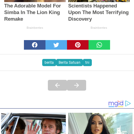
berita
Berita Satuan
tni