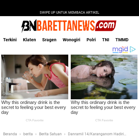
SWIPE UP UNTUK MEMBACA ARTIKEL
Terkini
Klaten
Sragen
Wonogiri
Polri
TNI
TMMD
Beranda
berita
Berita Satuan
Danramil 14/Karanganom Hadiri