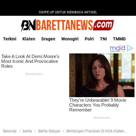
SWIPE UP UNTUK MEMBACA ARTIKEL
Terkini
Klaten
Sragen
Wonogiri
Polri
TNI
TMMD
Beranda
berita
Berita Satuan
Bimbingan Pranikah Di KUA Klaten