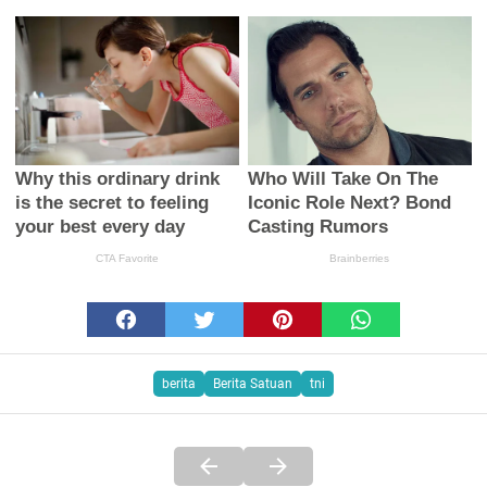
berita
Berita Satuan
tni