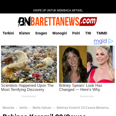
SWIPE UP UNTUK MEMBACA ARTIKEL
Terkini
Klaten
Sragen
Wonogiri
Polri
TNI
TMMD
Beranda
berita
Berita Satuan
Babinsa Koramil 20/Cawas Bersama
Warga Gotong Royong Cat Jembatan Garuda Di Desa Burikan