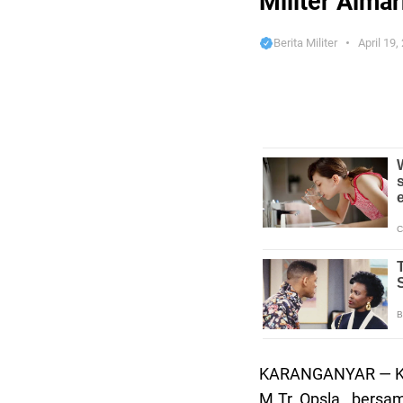
Militer Alma
Berita Militer
April 19,
KARANGANYAR — Kom
M.Tr. Opsla., bersa