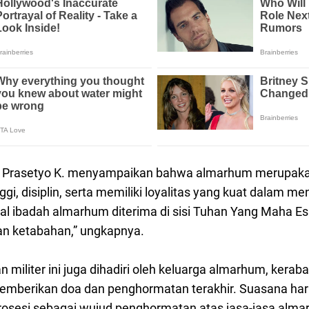
 Prasetyo K. menyampaikan bahwa almarhum merupakan
ggi, disiplin, serta memiliki loyalitas yang kuat dalam m
l ibadah almarhum diterima di sisi Tuhan Yang Maha Es
kan ketabahan,” ungkapnya.
iliter ini juga dihadiri oleh keluarga almarhum, keraba
 memberikan doa dan penghormatan terakhir. Suasana ha
prosesi sebagai wujud penghormatan atas jasa-jasa alm