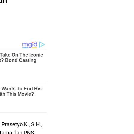
un
asetyo K., S.H.,
amtama dan PNS