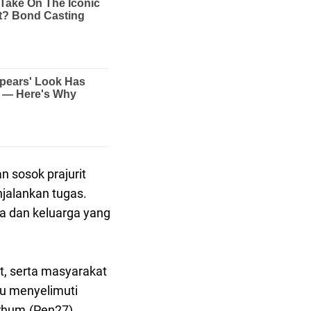
 sosok prajurit
enjalankan tugas.
a dan keluarga yang
t, serta masyarakat
ru menyelimuti
arhum.(Pen27)