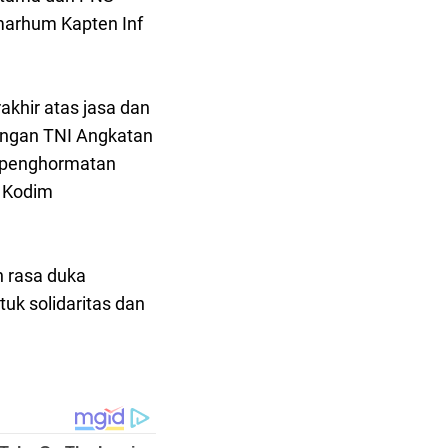
arhum Kapten Inf
khir atas jasa dan
ungan TNI Angkatan
, penghormatan
 Kodim
h rasa duka
k solidaritas dan