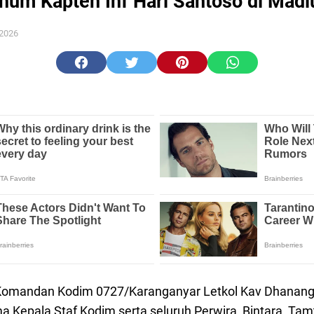
rhum Kapten Inf Hari Santoso di Madi
 2026
andan Kodim 0727/Karanganyar Letkol Kav Dhanang Pr
ma Kepala Staf Kodim serta seluruh Perwira, Bintara, T