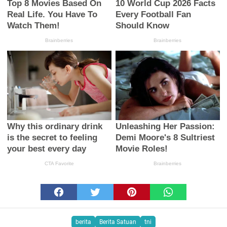
berita
Berita Satuan
tni