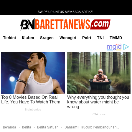
SWIPE UP UNTUK MEMBACA ARTIKEL
Terkini
Klaten
Sragen
Wonogiri
Polri
TNI
TMMD
Beranda
berita
Berita Satuan
Danramil Trucuk: Pembangunan