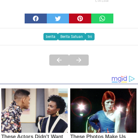
berita
Berita Satuan
tni