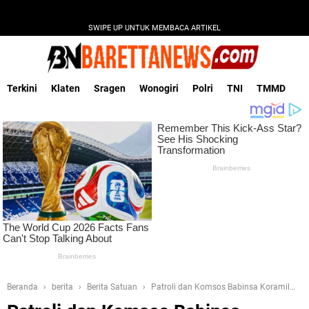
SWIPE UP UNTUK MEMBACA ARTIKEL
Terkini
Klaten
Sragen
Wonogiri
Polri
TNI
TMMD
Beranda
berita
Berita Satuan
Patroli dan Komsos Babinsa Koramil
17/Gondangrejo di Poskamling Dusun Plosokerep