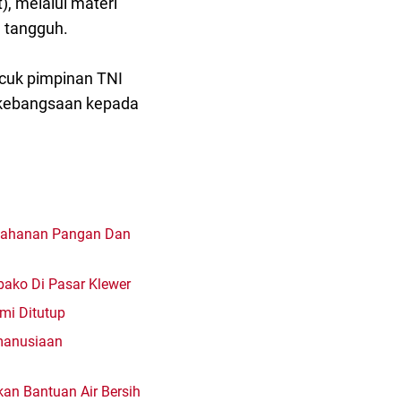
), melalui materi
 tangguh.
cuk pimpinan TNI
kebangsaan kepada
etahanan Pangan Dan
bako Di Pasar Klewer
mi Ditutup
emanusiaan
an Bantuan Air Bersih