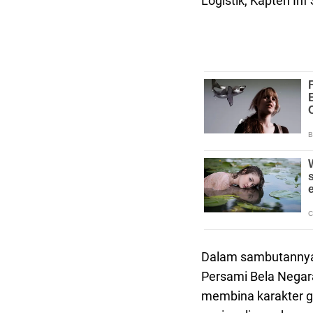
Logistik, Kapten In
Dalam sambutannya, 
Persami Bela Negar
membina karakter ge