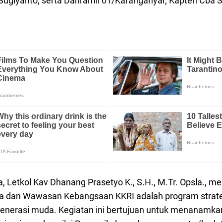
f Sugiyanto, serta Danramil 01/Karanganyar, Kapten Cba 
Letkol Kav Dhanang Prasetyo K., S.H., M.Tr. Opsla., m
a dan Wawasan Kebangsaan KKRI adalah program strate
nerasi muda. Kegiatan ini bertujuan untuk menanamkan 