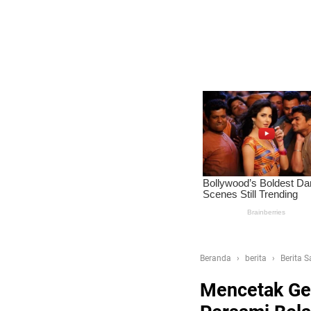
Beranda
berita
Berita 
Kebangsaan Korps Kadet RI
Mencetak Ge