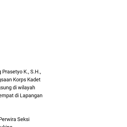
rasetyo K., S.H.,
gsaan Korps Kadet
gsung di wilayah
tempat di Lapangan
 Perwira Seksi