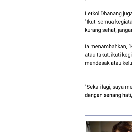
Letkol Dhanang jug
"Ikuti semua kegiat
kurang sehat, jang
Ia menambahkan, "K
atau takut, ikuti ke
mendesak atau kelu
"Sekali lagi, saya 
dengan senang hati,