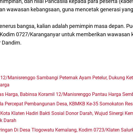
impinan, dan nilai Pancasila kepada para peserta (kadet
dan wawasan kebangsaan, guna mencetak generasi yang
penerus bangsa, kalian adalah pemimpin masa depan. Pu
Kodim 0727/Karanganyar untuk memberikan wawasan 
r Dandim.
 12/Manisrenggo Sambangi Peternak Ayam Petelur, Dukung K
arga
itas Harga, Babinsa Koramil 12/Manisrenggo Pantau Harga Sem
mda Percepat Pembangunan Desa, KBMKB Ke-35 Somokaton Res
Kota Klaten Hadiri Bakti Sosial Donor Darah, Wujud Sinergi K
ok Darah
ingan Di Desa Tlogowatu Kemalang, Kodim 0723/Klaten Salurk