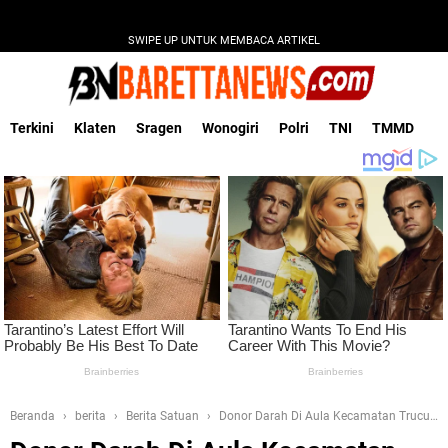
SWIPE UP UNTUK MEMBACA ARTIKEL
Terkini
Klaten
Sragen
Wonogiri
Polri
TNI
TMMD
Beranda
berita
Berita Satuan
Donor Darah Di Aula Kecamatan Trucuk
Klaten, Danramil 19/Trucuk Sampaikan Ini