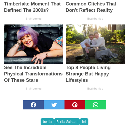
berita
Berita Satuan
tni