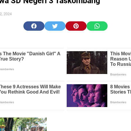
wa SD Negeri 3 Taskombang
2, 2024