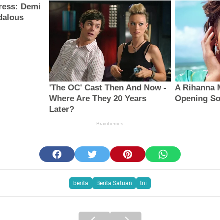
berita
Berita Satuan
tni