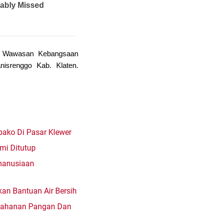
n Wawasan Kebangsaan
isrenggo Kab. Klaten.
bako Di Pasar Klewer
mi Ditutup
emanusiaan
an Bantuan Air Bersih
etahanan Pangan Dan