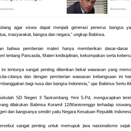
sbang agar siswa dapat menjadi generasi penerus bangsa ya
tua, masyarakat, bangsa dan negara," ungkap Babinsa.
an bahwa pemberian materi hanya memberikan dasar-dasar
eri tentang Pancasila, Materi kedisiplinan, kekompakan serta keber
i ini tentunya sangat penting diberikan bekal wawasan yang me
ita-citanya dan dengan pemberian wawasan kebangsaan ini ha
banggakan bagi nusa dan bangsa Indonesia," ujar Babinsa Sertu Ali
Sekolah SD Negeri 3 Taskombang Yeni S.Pd, mengucapkan teri
ng dilakukan Babinsa Koramil 12/Manisrenggo terhadap siswan
geri dan bangsanya sendiri yaitu Negara Kesatuan Republik Indonesi
rsebut sangat penting untuk memupuk jiwa nasionalisme sejak