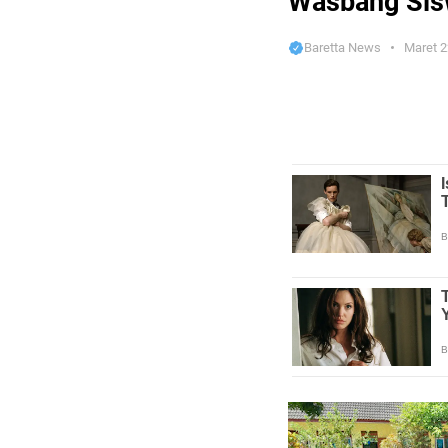
Wasbang Sis
Baretta News
Maret 2