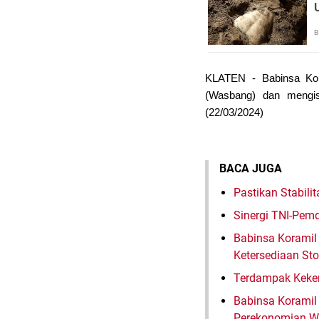
KLATEN - Babinsa Ko
(Wasbang) dan mengis
(22/03/2024)
BACA JUGA
Pastikan Stabil
Sinergi TNI-Pe
Babinsa Koramil 
Ketersediaan St
Terdampak Keker
Babinsa Koramil
Perekonomian W