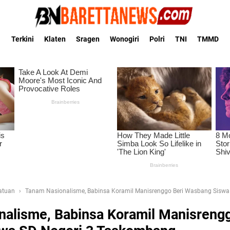
Terkini
Klaten
Sragen
Wonogiri
Polri
TNI
TMMD
Satuan
Tanam Nasionalisme, Babinsa Koramil Manisrenggo Beri Wasbang Siswa
alisme, Babinsa Koramil Manisrengg