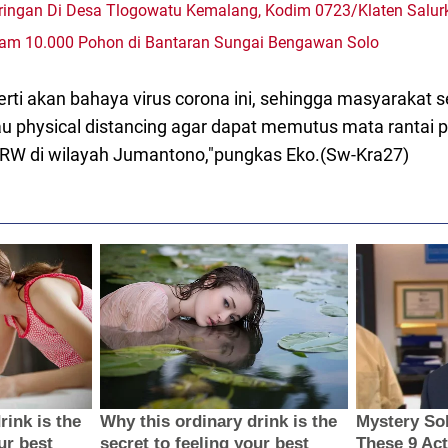
ingan Di Desa Tlogowatu Kemalang, Kodim 0723/Klaten Salurk
am 10.000 Pohon di Bantaran Sungai Bengawan Solo
ti akan bahaya virus corona ini, sehingga masyarakat 
tau physical distancing agar dapat memutus mata rantai
/RW di wilayah Jumantono,"pungkas Eko.(Sw-Kra27)