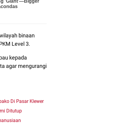
 wilayah binaan
PKM Level 3.
mbau kepada
ta agar mengurangi
bako Di Pasar Klewer
mi Ditutup
emanusiaan