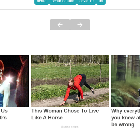
berita
Berita Satuan
covid 19
tni