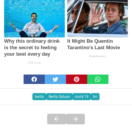
berita
Berita Satuan
covid 19
tni