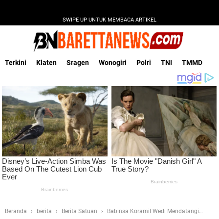
SWIPE UP UNTUK MEMBACA ARTIKEL
Terkini
Klaten
Sragen
Wonogiri
Polri
TNI
TMMD
Beranda
berita
Berita Satuan
Babinsa Koramil Wedi Mendatangi