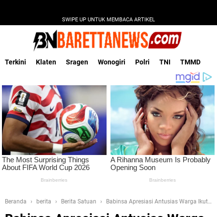
SWIPE UP UNTUK MEMBACA ARTIKEL
Terkini
Klaten
Sragen
Wonogiri
Polri
TNI
TMMD
Beranda
berita
Berita Satuan
Babinsa Apresiasi Antusias Warga Ikuti
Vaksinasi