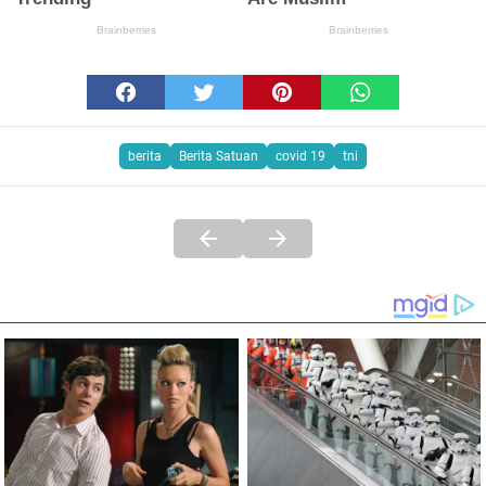
berita
Berita Satuan
covid 19
tni