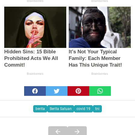
berita
Berita Satuan
covid 19
tni