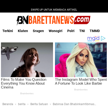
SWIPE UP UNTUK MEMBACA ARTIKEL
Terkini
Klaten
Sragen
Wonogiri
Polri
TNI
TMMD
Beranda
berita
Berita Satuan
Babinsa Dan Bhabinkamtibmas