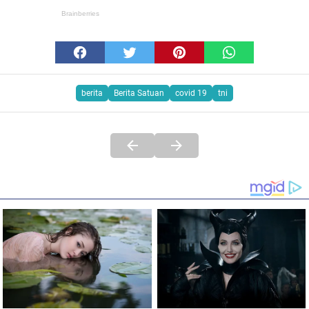
berita
Berita Satuan
covid 19
tni