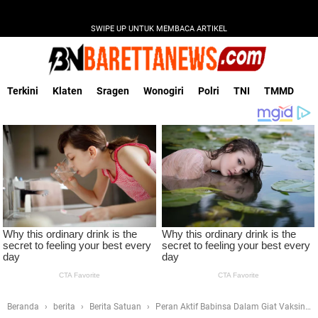
SWIPE UP UNTUK MEMBACA ARTIKEL
Terkini
Klaten
Sragen
Wonogiri
Polri
TNI
TMMD
Beranda
berita
Berita Satuan
Peran Aktif Babinsa Dalam Giat Vaksin,