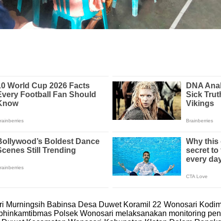
Sri Murningsih Babinsa Desa Duwet Koramil 22 Wonosari Kodi
bhinkamtibmas Polsek Wonosari melaksanakan monitoring peny