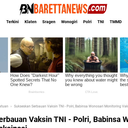
Terkini
Klaten
Sragen
Wonogiri
Polri
TNI
TMMD
Satuan
Sukseskan Serbauan Vaksin TNI - Polri, Babinsa Wonosari Monitoring Vak
rbauan Vaksin TNI - Polri, Babinsa 