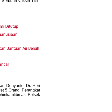
Serbuan Vaksin TNI -
mi Ditutup
emanusiaan
an Bantuan Air Bersih
ancar
an Donyanto, Dr. Heri
et 5 Orang, Perangkat
bhinkamtibmas Polsek