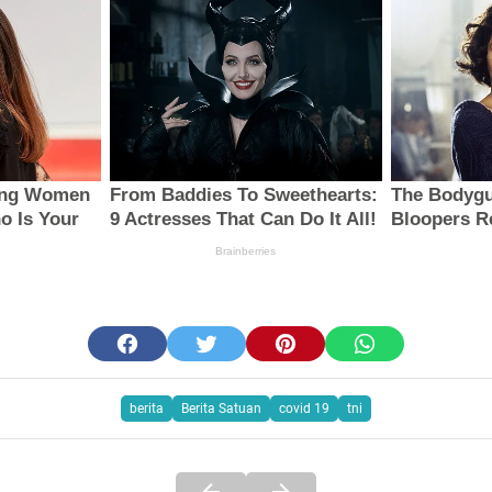
berita
Berita Satuan
covid 19
tni