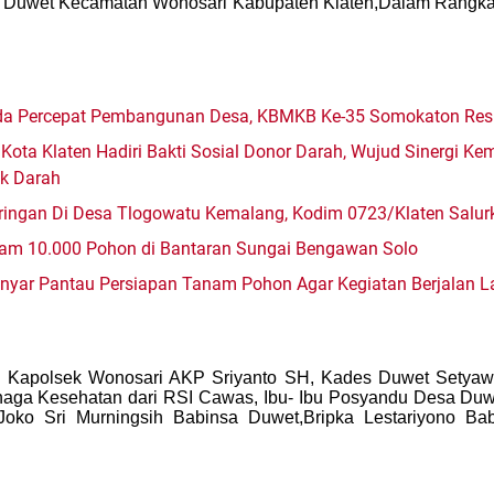
 Duwet Kecamatan Wonosari Kabupaten Klaten,Dalam Rangka 
mda Percepat Pembangunan Desa, KBMKB Ke-35 Somokaton Res
Kota Klaten Hadiri Bakti Sosial Donor Darah, Wujud Sinergi K
ok Darah
ingan Di Desa Tlogowatu Kemalang, Kodim 0723/Klaten Salurk
am 10.000 Pohon di Bantaran Sungai Bengawan Solo
yar Pantau Persiapan Tanam Pohon Agar Kegiatan Berjalan L
eh Kapolsek Wonosari AKP Sriyanto SH, Kades Duwet Setyaw
naga Kesehatan dari RSI Cawas, Ibu- Ibu Posyandu Desa Duw
oko Sri Murningsih Babinsa Duwet,Bripka Lestariyono Ba