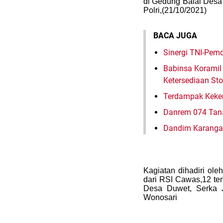
di Gedung Balai Desa
Polri,(21/10/2021)
BACA JUGA
Sinergi TNI-Pe
Babinsa Koramil 
Ketersediaan St
Terdampak Keker
Danrem 074 Tan
Dandim Karangan
Kagiatan dihadiri ol
dari RSI Cawas,12 te
Desa Duwet, Serka J
Wonosari