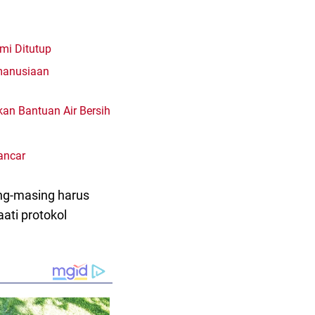
mi Ditutup
emanusiaan
an Bantuan Air Bersih
ancar
ng-masing harus
ati protokol