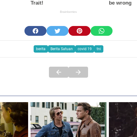
berita
Berita Satuan
covid 19
tni