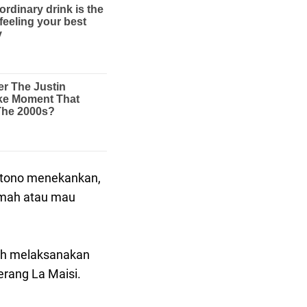
antono menekankan,
umah atau mau
dah melaksanakan
erang La Maisi.