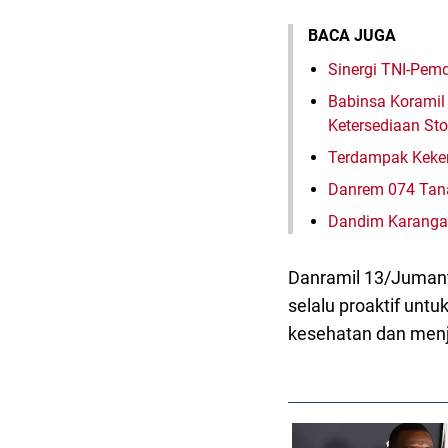
BACA JUGA
Sinergi TNI-Pe
Babinsa Koramil 
Ketersediaan St
Terdampak Keker
Danrem 074 Tan
Dandim Karangan
Danramil 13/Jumant
selalu proaktif unt
kesehatan dan men