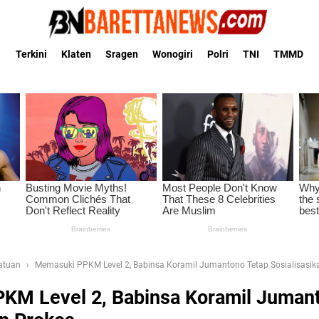
Terkini
Klaten
Sragen
Wonogiri
Polri
TNI
TMMD
Satuan
Memasuki PPKM Level 2, Babinsa Koramil Jumantono Tetap Sosialisasik
KM Level 2, Babinsa Koramil Juman