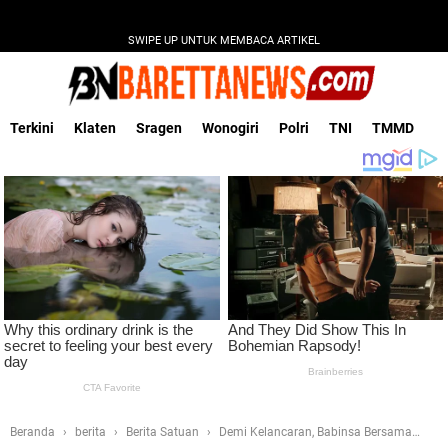
SWIPE UP UNTUK MEMBACA ARTIKEL
Terkini
Klaten
Sragen
Wonogiri
Polri
TNI
TMMD
Beranda
berita
Berita Satuan
Demi Kelancaran, Babinsa Bersama