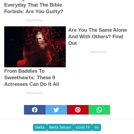
berita
Berita Satuan
covid 19
tni