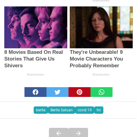
berita
Berita Satuan
covid 19
tni