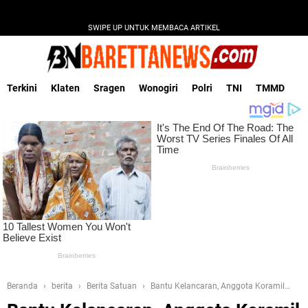
SWIPE UP UNTUK MEMBACA ARTIKEL
Terkini
Klaten
Sragen
Wonogiri
Polri
TNI
TMMD
Beranda
berita
Berita Satuan
Bantu Kelancaran, Anggota Koramil
03/Ngadirojo Dampingi Pelaksanaan Vaksin