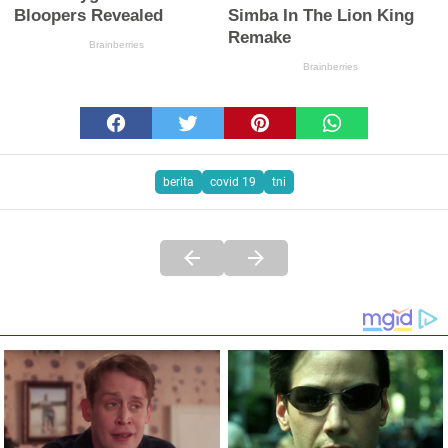
berita
covid 19
tni