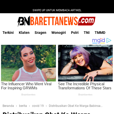
SWIPE UP UNTUK MEMBACA ARTIKEL
Terkini
Klaten
Sragen
Wonogiri
Polri
TNI
TMMD
Beranda
berita
covid 19
Distribusikan Obat Ke Warga Babinsa
Kebonarum Gandeng Babinkamtibmas Dan Kepala Desa