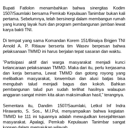
Bupati Fatlolon menambahkan bahwa sinergitas Kodim
1507/Saumlaki bersama Pemkab Kepulauan Tanimbar bukan kali
pertama. Sebelumnya, telah bersinergi dalam membangun rumah
yang kurang layak huni dan program pembangunan jamban lewat
karya bakti TNI.
Di tempat yang sama Komandan Korem 151/Binaiya Brigjen TNI
Arnold A. P. Ritiauw berserta tim Wasev berpesan bahwa
pelaksanaan TMMD ini harus berjalan tepat sasaran dan waktu.
"Partisipasi aktif dari warga masyarakat menjadi kunci
kelancaraan pelaksanaan TMMD. Maka dari itu, perlu kerjasama
dan kerja bersama, Lewat TMMD dan gotong royong yang
melibatkan masyarakat, lorwembun dan alusi batjas bisa
mengubah talud menjadi bagus dan kokoh. Bahkan
pembangunan talud pun sudah terlihat hasilnya walaupun
anggaran sangat minim kita akan maksimalkan hasil," terangnya.
Sementara itu, Dandim 1507/Saumlaki, Letkol Inf Indra
Hirawanto, S. Sos., M.I.Pol, menyampaikan bahwa kegiatan
TMMD ke 111 ini tujuannya adalah mewujudkan kesejahteraan
masyarakat. Apalagi, Pemkab Kepulauan Tanimbar sangat
konsen dalam memajukan wilayah.