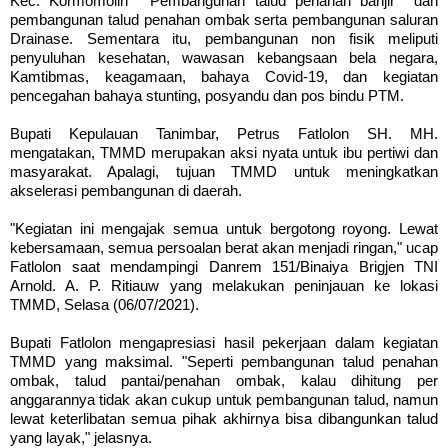
Kec. Kormomolin' Pembangunan talud penahan banjir dan
pembangunan talud penahan ombak serta pembangunan saluran
Drainase. Sementara itu, pembangunan non fisik meliputi
penyuluhan kesehatan, wawasan kebangsaan bela negara,
Kamtibmas, keagamaan, bahaya Covid-19, dan kegiatan
pencegahan bahaya stunting, posyandu dan pos bindu PTM.
Bupati Kepulauan Tanimbar, Petrus Fatlolon SH. MH.
mengatakan, TMMD merupakan aksi nyata untuk ibu pertiwi dan
masyarakat. Apalagi, tujuan TMMD untuk meningkatkan
akselerasi pembangunan di daerah.
"Kegiatan ini mengajak semua untuk bergotong royong. Lewat
kebersamaan, semua persoalan berat akan menjadi ringan," ucap
Fatlolon saat mendampingi Danrem 151/Binaiya Brigjen TNI
Arnold. A. P. Ritiauw yang melakukan peninjauan ke lokasi
TMMD, Selasa (06/07/2021).
Bupati Fatlolon mengapresiasi hasil pekerjaan dalam kegiatan
TMMD yang maksimal. "Seperti pembangunan talud penahan
ombak, talud pantai/penahan ombak, kalau dihitung per
anggarannya tidak akan cukup untuk pembangunan talud, namun
lewat keterlibatan semua pihak akhirnya bisa dibangunkan talud
yang layak," jelasnya.