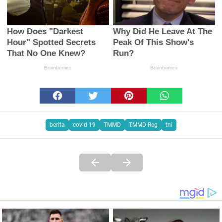
berita
covid 19
TMMD
TMMD Reg
tni