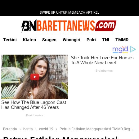
SWIPE UP UNTUK MEMBACA ARTIKEL
Terkini
Klaten
Sragen
Wonogiri
Polri
TNI
TMMD
Beranda
berita
covid 19
Petrus Fatlolon Mangapresiasi TMMD Reg
111