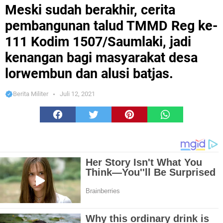
talud TMMD Reg ke-111 Kodim 1507/Saumlaki, jadi kenangan bagi
Meski sudah berakhir, cerita
masyarakat desa lorwembun dan alusi batjas.
pembangunan talud TMMD Reg ke-
111 Kodim 1507/Saumlaki, jadi
kenangan bagi masyarakat desa
lorwembun dan alusi batjas.
Berita Militer
Juli 12, 2021