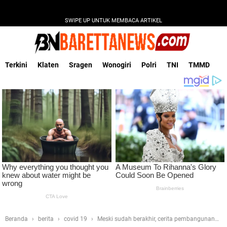
SWIPE UP UNTUK MEMBACA ARTIKEL
Terkini
Klaten
Sragen
Wonogiri
Polri
TNI
TMMD
Beranda
berita
covid 19
Meski sudah berakhir, cerita pembangunan