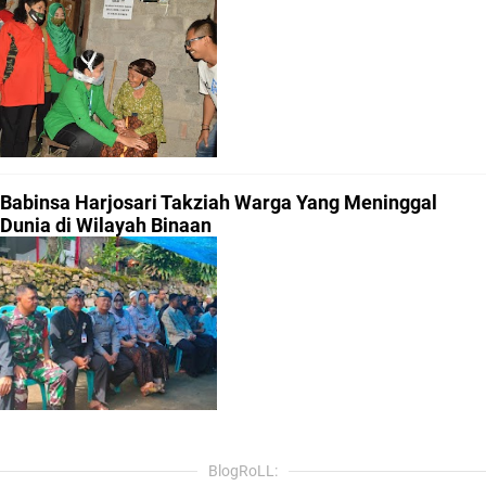
Babinsa Harjosari Takziah Warga Yang Meninggal
Dunia di Wilayah Binaan
BlogRoLL: