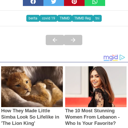
berita
covid 19
TMMD
TMMD Reg
tni