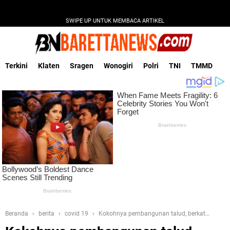
SWIPE UP UNTUK MEMBACA ARTIKEL
Terkini
Klaten
Sragen
Wonogiri
Polri
TNI
TMMD
Beranda
berita
covid 19
Kokohnya pembangunan talud, berkat
keringat penuh semangat satgas TMMD Reg ke-111 Kodim 1507/Saumlaki.