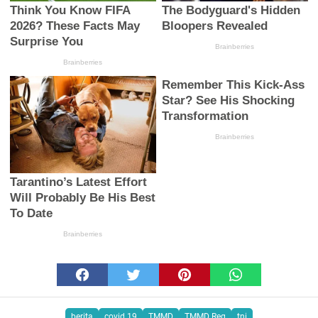
berita
covid 19
TMMD
TMMD Reg
tni