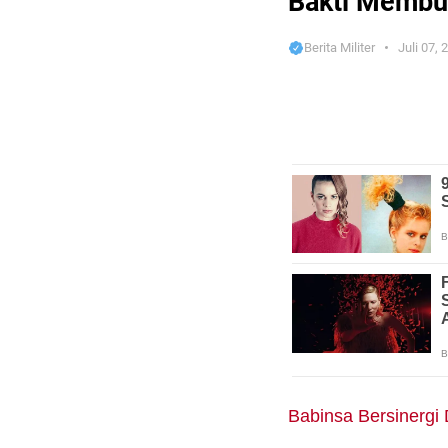
Bakti Membua
Berita Militer
Juli 07, 
Babinsa Bersinergi