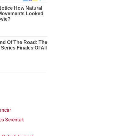
ancar
es Serentak