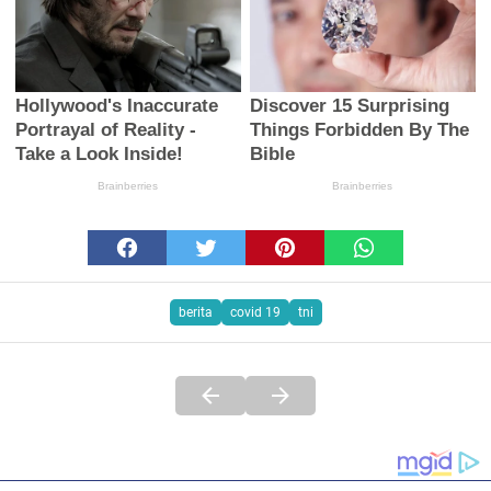
berita
covid 19
tni