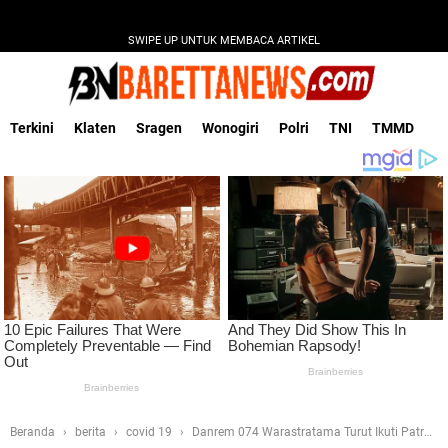
SWIPE UP UNTUK MEMBACA ARTIKEL
Terkini
Klaten
Sragen
Wonogiri
Polri
TNI
TMMD
Beranda
berita
covid 19
Danrem 074 Warastratama Turut Ikuti Patroli