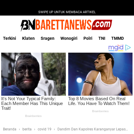
SWIPE UP UNTUK MEMBACA ARTIKEL
Terkini
Klaten
Sragen
Wonogiri
Polri
TNI
TMMD
Beranda
berita
covid 19
Dandim Dan Kapolres Karanganyar Lepas