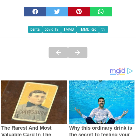
berita
covid 19
TMMD
TMMD Reg
tni