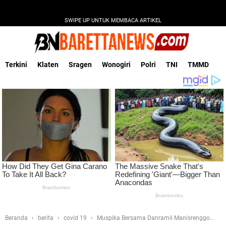
SWIPE UP UNTUK MEMBACA ARTIKEL
Terkini
Klaten
Sragen
Wonogiri
Polri
TNI
TMMD
Beranda
berita
covid 19
Muspika Bersama Danramil Manisrenggo