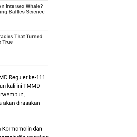
MMD Reguler ke-111
un kali ini TMMD
Lorwembun,
 akan dirasakan
n Kormomolin dan