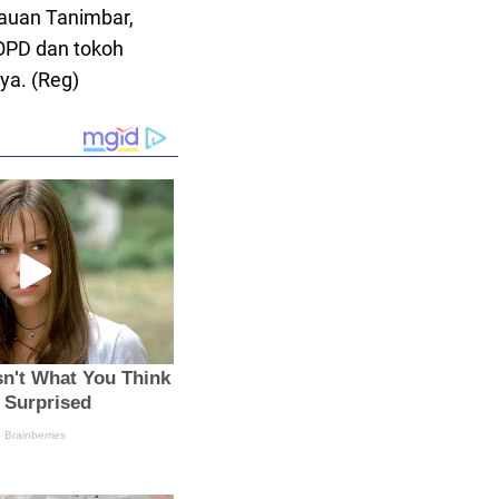
auan Tanimbar,
OPD dan tokoh
a. (Reg)