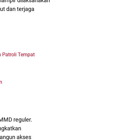
hampir dilaksanakan
ut dan terjaga
 Patroli Tempat
n
MMD reguler.
ngkatkan
bangun akses