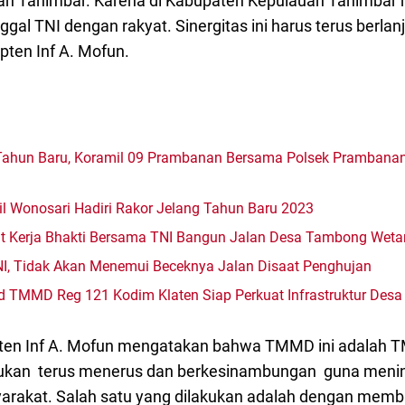
n Tanimbar. Karena di Kabupaten Kepulauan Tanimbar 
l TNI dengan rakyat. Sinergitas ini harus terus berlanj
pten Inf A. Mofun.
 Tahun Baru, Koramil 09 Prambanan Bersama Polsek Prambanan
il Wonosari Hadiri Rakor Jelang Tahun Baru 2023
t Kerja Bhakti Bersama TNI Bangun Jalan Desa Tambong Weta
NI, Tidak Akan Menemui Beceknya Jalan Disaat Penghujan
 TMMD Reg 121 Kodim Klaten Siap Perkuat Infrastruktur Desa
ten Inf A. Mofun mengatakan bahwa TMMD ini adalah T
akukan terus menerus dan berkesinambungan guna meni
arakat. Salah satu yang dilakukan adalah dengan mem