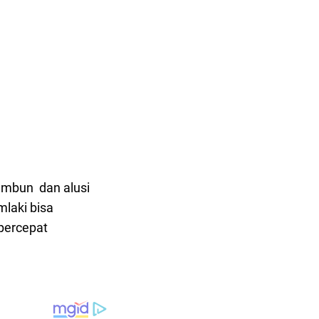
embun dan alusi
laki bisa
percepat