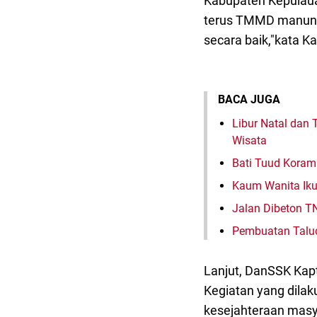
Kabupaten Kepulaua
terus TMMD manungga
secara baik,"kata Ka
BACA JUGA
Libur Natal dan
Wisata
Bati Tuud Koram
Kaum Wanita Iku
Jalan Dibeton T
Pembuatan Talud
Lanjut, DanSSK Kap
Kegiatan yang dil
kesejahteraan masy