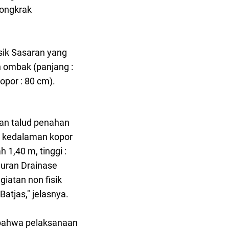
dongkrak
isik Sasaran yang
ombak (panjang :
kopor : 80 cm).
an talud penahan
m, kedalaman kopor
1,40 m, tinggi :
luran Drainase
giatan non fisik
atjas," jelasnya.
 bahwa pelaksanaan